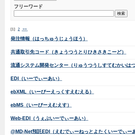
フリーワード
[1]
2
>>
発注情報（はっちゅうじょうほう）
共通取引先コード（きょうつうとりひきさきこーど）
流通システム開発センター（りゅうつうしすてむかいは
EDI（いーでぃーあい）
ebXML（いーびーえっくすえむえる）
ebMS（いーびーえむえす）
Web-EDI（うぇぶいーでぃーあい）
@MD-Net預託EDI（えむでぃーねっとよたくいーでぃー