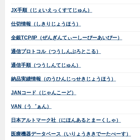
JX手順（じぇいえっくすてじゅん）
仕切情報（しきりじょうほう）
全銀TCP/IP（ぜんぎんてぃーしーぴーあいぴー）
通信プロトコル（つうしんぷろとこる）
通信手順（つうしんてじゅん）
納品実績情報（のうひんじっせきじょうほう）
JANコード（じゃんこーど）
VAN（う゛ぁん）
日本アルトマーク社（にほんあるとまーくしゃ）
医療機器データベース（いりょうききでーたべーす）