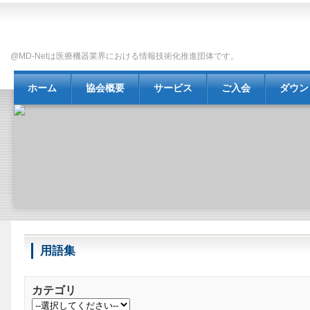
@MD-Netは医療機器業界における情報技術化推進団体です。
ホーム
協会概要
サービス
ご入会
ダウン
情報セキュリティ
障害通知
用語集
カテゴリ