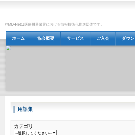
@MD-Netは医療機器業界における情報技術化推進団体です。
ホーム
協会概要
サービス
ご入会
ダウン
情報セキュリティ
障害通知
用語集
カテゴリ