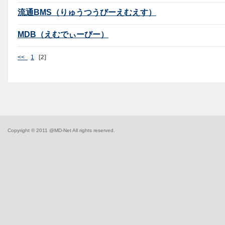
流通BMS（りゅうつうびーえむえす）
MDB（えむでぃーびー）
<<
1
[2]
Copyright © 2011 @MD-Net All rights reserved.